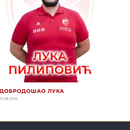
ПОЧ
СЕЗО
05.08.202
ДОБРОДОШАО ЛУКА
05.08.2026.