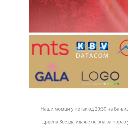
Наши момци у петак од 20:30 на Бањиц
Црвена Звезда идаље не зна за пораз 