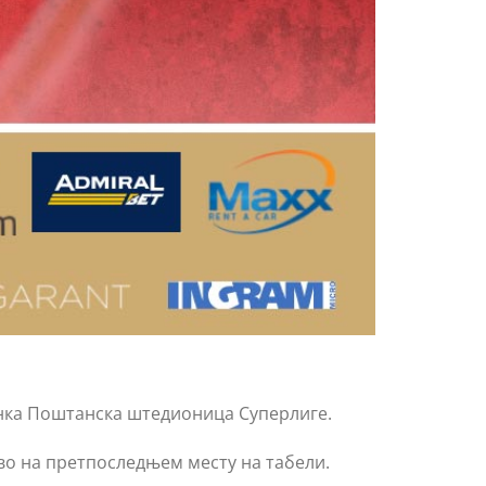
Банка Поштанска штедионица Суперлиге.
тво на претпоследњем месту на табели.