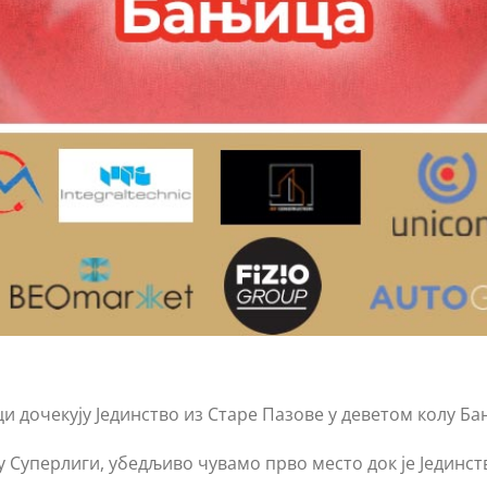
и дочекују Јединство из Старе Пазове у деветом колу 
у Суперлиги, убедљиво чувамо прво место док је Јединс