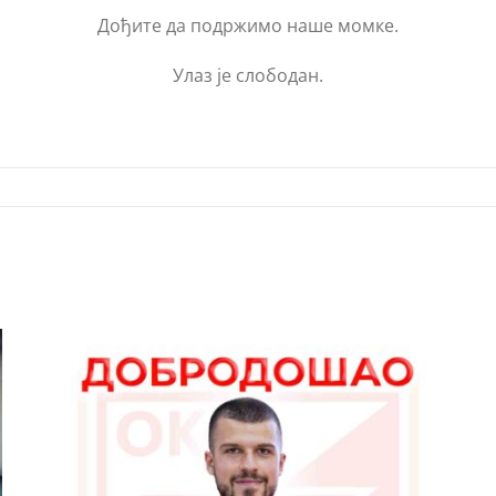
Дођите да подржимо наше момке.
Улаз је слободан.