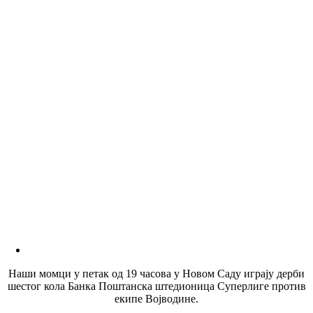
Наши момци у петак од 19 часова у Новом Саду играју дерби
шестог кола Банка Поштанска штедионица Суперлиге против
екипе Војводине.