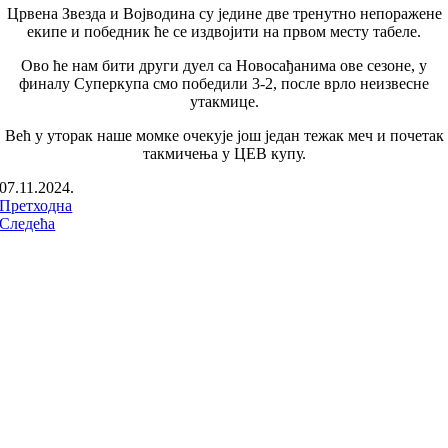
Црвена Звезда и Војводина су једине две тренутно непоражене
екипе и победник ће се издвојити на првом месту табеле.
Ово ће нам бити други дуел са Новосађанима ове сезоне, у
финалу Суперкупа смо победили 3-2, после врло неизвесне
утакмице.
Већ у уторак наше момке очекује још један тежак меч и почетак
такмичења у ЦЕВ купу.
07.11.2024.
Претходна
Следећа
ПРАТИТЕ НАС НА: