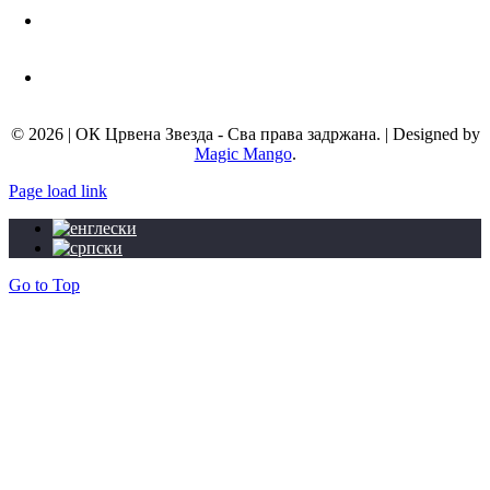
Телефон:
+381 11 3672 439
Мејл адреса:
info@okcrvenazvezda.com
© 2026 | ОК Црвена Звезда - Сва права задржана. | Designed by
Magic Mango
.
Page load link
Go to Top