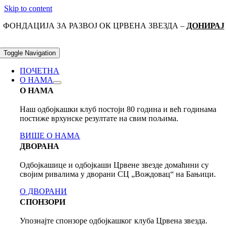
Skip to content
ФОНДАЦИЈА ЗА РАЗВОЈ ОК ЦРВЕНА ЗВЕЗДА –
ДОНИРАЈ
Toggle Navigation
ПОЧЕТНА
О НАМА
О НАМА
Наш одбојкашки клуб постоји 80 годинa и већ годинама
постиже врхунске резултате на свим пољима.
ВИШЕ О НАМА
ДВОРАНА
Одбојкашице и одбојкаши Црвене звезде домаћини су
својим ривалима у дворани СЦ „Вождовац“ на Бањици.
О ДВОРАНИ
СПОНЗОРИ
Упознајте спонзоре одбојкашког клуба Црвена звезда.