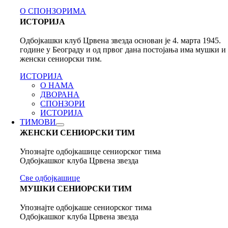
О СПОНЗОРИМА
ИСТОРИЈА
Одбојкашки клуб Црвена звезда основан је 4. марта 1945.
године у Београду и од првог дана постојања има мушки и
женски сениорски тим.
ИСТОРИЈА
О НАМА
ДВОРАНА
СПОНЗОРИ
ИСТОРИЈА
ТИМОВИ
ЖЕНСКИ СЕНИОРСКИ ТИМ
Упознајте одбојкашице сениорског тима
Одбојкашког клуба Црвена звезда
Све одбојкашице
МУШКИ СЕНИОРСКИ ТИМ
Упознајте одбојкаше сениорског тима
Одбојкашког клуба Црвена звезда