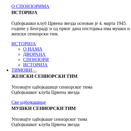
О СПОНЗОРИМА
ИСТОРИЈА
Одбојкашки клуб Црвена звезда основан је 4. марта 1945.
године у Београду и од првог дана постојања има мушки и
женски сениорски тим.
ИСТОРИЈА
О НАМА
ДВОРАНА
СПОНЗОРИ
ИСТОРИЈА
ТИМОВИ
ЖЕНСКИ СЕНИОРСКИ ТИМ
Упознајте одбојкашице сениорског тима
Одбојкашког клуба Црвена звезда
Све одбојкашице
МУШКИ СЕНИОРСКИ ТИМ
Упознајте одбојкаше сениорског тима
Одбојкашког клуба Црвена звезда