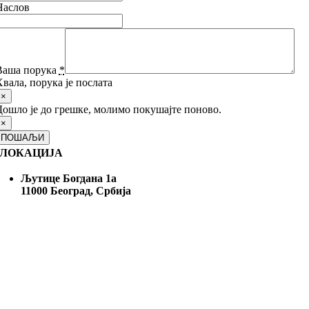
Наслов
Ваша порука
*
вала, порука је послата
×
Дошло је до грешке, молимо покушајте поново.
×
ПОШАЉИ
ЛОКАЦИЈА
Љутице Богдана 1а
11000 Београд, Србија