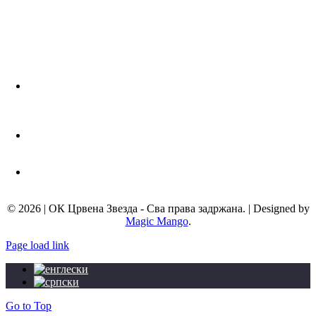
Адреса:
Љутице Богдана 1а
11000 Београд, Србија
Телефон:
+381 11 3672 439
Мејл адреса:
info@okcrvenazvezda.com
© 2026 | ОК Црвена Звезда - Сва права задржана. | Designed by
Magic Mango
.
Page load link
Go to Top