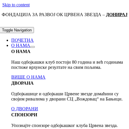
Skip to content
ФОНДАЦИЈА ЗА РАЗВОЈ ОК ЦРВЕНА ЗВЕЗДА –
ДОНИРАЈ
Toggle Navigation
ПОЧЕТНА
О НАМА
О НАМА
Наш одбојкашки клуб постоји 80 годинa и већ годинама
постиже врхунске резултате на свим пољима.
ВИШЕ О НАМА
ДВОРАНА
Одбојкашице и одбојкаши Црвене звезде домаћини су
својим ривалима у дворани СЦ „Вождовац“ на Бањици.
О ДВОРАНИ
СПОНЗОРИ
Упознајте спонзоре одбојкашког клуба Црвена звезда.