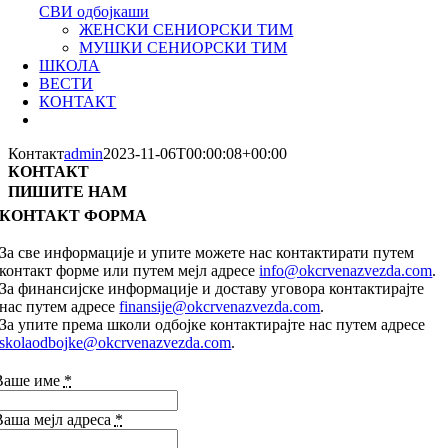
СВИ одбојкаши
ЖЕНСКИ СЕНИОРСКИ ТИМ
МУШКИ СЕНИОРСКИ ТИМ
ШКОЛА
ВЕСТИ
КОНТАКТ
Контакт
admin
2023-11-06T00:00:08+00:00
КОНТАКТ
ПИШИТЕ НАМ
КОНТАКТ ФОРМА
За све информације и упите можете нас контактирати путем
контакт форме или путем мејл адресе
info@okcrvenazvezda.com
.
За финансијске информације и доставу уговора контактирајте
нас путем адресе
finansije@okcrvenazvezda.com
.
За упите према школи одбојке контактирајте нас путем адресе
skolaodbojke@okcrvenazvezda.com
.
Ваше име
*
Ваша мејл адреса
*