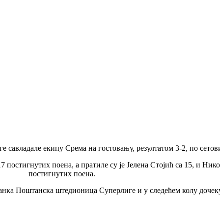
савладале екипу Срема на гостовању, резултатом 3-2, по сетовима
17 постигнутих поена, а пратиле су је Јелена Стојић са 15, и Н
постигнутих поена.
 Банка Поштанска штедионица Суперлиге и у следећем колу дочек