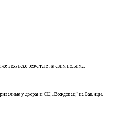
иже врхунске резултате на свим пољима.
м ривалима у дворани СЦ „Вождовац“ на Бањици.