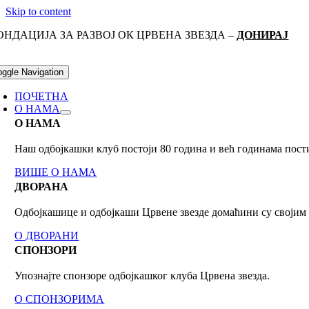
Skip to content
ОНДАЦИЈА ЗА РАЗВОЈ ОК ЦРВЕНА ЗВЕЗДА –
ДОНИРАЈ
oggle Navigation
ПОЧЕТНА
О НАМА
О НАМА
Наш одбојкашки клуб постоји 80 годинa и већ годинама пост
ВИШЕ О НАМА
ДВОРАНА
Одбојкашице и одбојкаши Црвене звезде домаћини су своји
О ДВОРАНИ
СПОНЗОРИ
Упознајте спонзоре одбојкашког клуба Црвена звезда.
О СПОНЗОРИМА