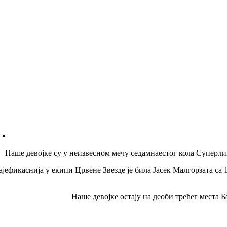
Наше девојке су у неизвесном мечу седамнаестог кола Суперлиге 
ајефикаснија у екипи Црвене Звезде је била Јасек Малгорзата са 
Наше девојке остају на деоби трећег места