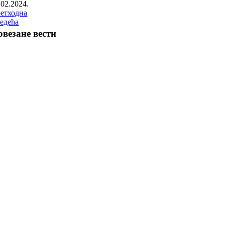
.02.2024.
етходна
едећа
овезане вести