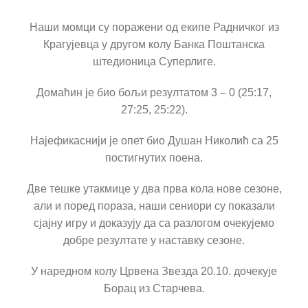
КОНТАКТ
Наши момци су поражени од екипе Радничког из
Крагујевца у другом колу Банка Поштанска
штедионица Суперлиге.
Домаћин је био бољи резултатом 3 – 0 (25:17,
27:25, 25:22).
Најефикаснији је опет био Душан Николић са 25
постигнутих поена.
Две тешке утакмице у два прва кола нове сезоне,
али и поред пораза, наши сениори су показали
сјајну игру и доказују да са разлогом очекујемо
добре резултате у наставку сезоне.
У наредном колу Црвена Звезда 20.10. дочекује
Борац из Старчева.