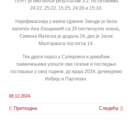
ТЕНТ је био бољи резултатом 3-2, по сетовима
24:22, 25:22, 15:25, 24:26 и 15:10.
Најефикаснија у екипи Црвене Звезде је била
капитен Ана Лазаревић са 29 постигнутих поена,
Симона Матеска је додала 24, док је Јасек
Малгоржата постигла 14.
Тек други пораз у Суперлиги и домаћим
такмичењима уопште ове сезоне и последње
гостовање у овој години, до краја 2024. дочекујемо
Инђију и Партизан.
08.12.2024.
Претходна
Следећа