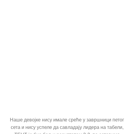
КОНТАКТ
Наше девојке нису имале среће у завршници петог
сета и нису успеле да савладају лидера на табели,