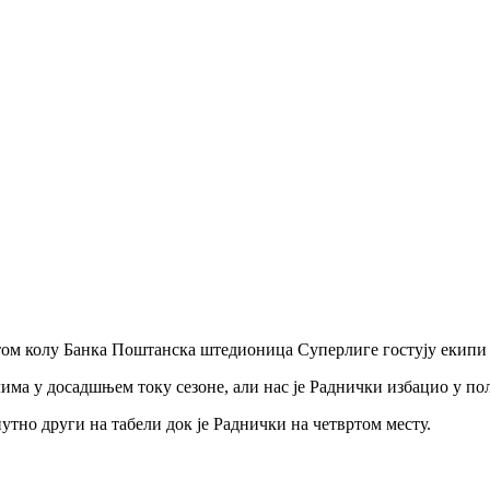
том колу Банка Поштанска штедионица Суперлиге гостују екипи 
има у досадшњем току сезоне, али нас је Раднички избацио у по
тно други на табели док је Раднички на четвртом месту.