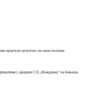
иже врхунске резултате на свим пољима.
м ривалима у дворани СЦ „Вождовац“ на Бањици.