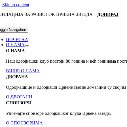
Skip to content
ОНДАЦИЈА ЗА РАЗВОЈ ОК ЦРВЕНА ЗВЕЗДА –
ДОНИРАЈ
oggle Navigation
ПОЧЕТНА
О НАМА
О НАМА
Наш одбојкашки клуб постоји 80 годинa и већ годинама пост
ВИШЕ О НАМА
ДВОРАНА
Одбојкашице и одбојкаши Црвене звезде домаћини су своји
О ДВОРАНИ
СПОНЗОРИ
Упознајте спонзоре одбојкашког клуба Црвена звезда.
О СПОНЗОРИМА