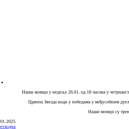
Наши момци у недељу 26.01. од 18 часова у четрнаес
Црвена Звезда води у победама у међусобним дуел
Наши момци су трену
.01.2025.
етходна