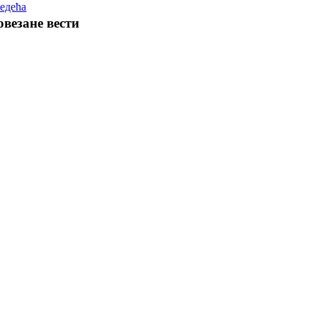
едећа
овезане вести