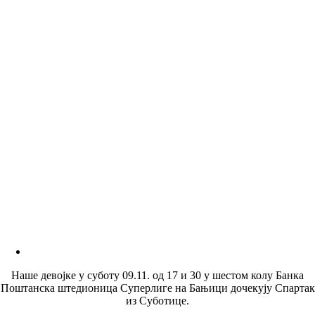
Наше девојке у суботу 09.11. од 17 и 30 у шестом колу Банка
Поштанска штедионица Суперлиге на Бањици дочекују Спартак
из Суботице.