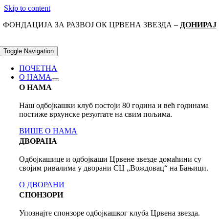
Skip to content
ФОНДАЦИЈА ЗА РАЗВОЈ ОК ЦРВЕНА ЗВЕЗДА –
ДОНИРАЈ
Toggle Navigation
ПОЧЕТНА
О НАМА
О НАМА
Наш одбојкашки клуб постоји 80 годинa и већ годинама
постиже врхунске резултате на свим пољима.
ВИШЕ О НАМА
ДВОРАНА
Одбојкашице и одбојкаши Црвене звезде домаћини су
својим ривалима у дворани СЦ „Вождовац“ на Бањици.
О ДВОРАНИ
СПОНЗОРИ
Упознајте спонзоре одбојкашког клуба Црвена звезда.