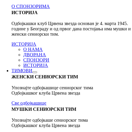
О СПОНЗОРИМА
ИСТОРИЈА
Одбојкашки клуб Црвена звезда основан је 4. марта 1945.
године у Београду и од првог дана постојања има мушки и
женски сениорски тим.
ИСТОРИЈА
О НАМА
ДВОРАНА
СПОНЗОРИ
ИСТОРИЈА
ТИМОВИ
ЖЕНСКИ СЕНИОРСКИ ТИМ
Упознајте одбојкашице сениорског тима
Одбојкашког клуба Црвена звезда
Све одбојкашице
МУШКИ СЕНИОРСКИ ТИМ
Упознајте одбојкаше сениорског тима
Одбојкашког клуба Црвена звезда