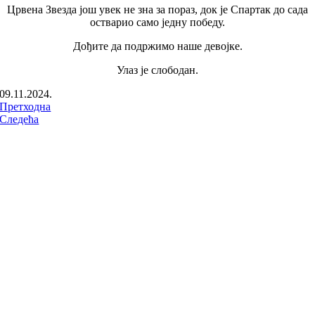
Црвена Звезда још увек не зна за пораз, док је Спартак до сада
остварио само једну победу.
Дођите да подржимо наше девојке.
Улаз је слободан.
09.11.2024.
Претходна
Следећа
ПРАТИТЕ НАС НА: