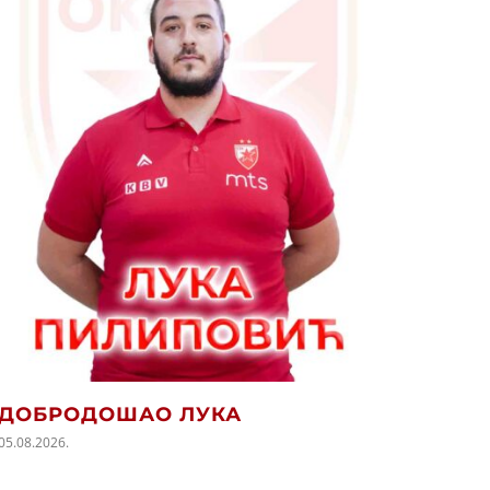
ПОЧ
СЕЗО
05.08.202
ДОБРОДОШАО ЛУКА
05.08.2026.