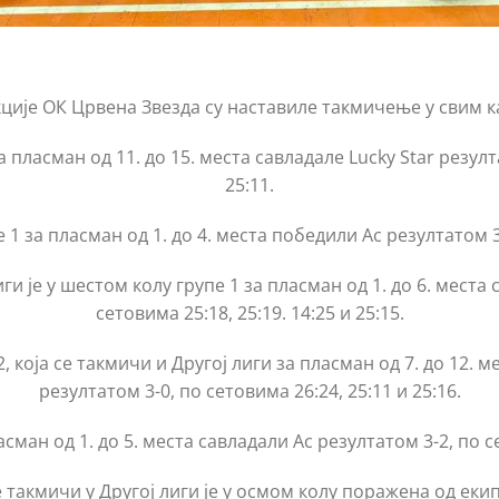
ције ОК Црвена Звезда су наставиле такмичење у свим к
пласман од 11. до 15. места савладале Lucky Star резулта
25:11.
1 за пласман од 1. до 4. места победили Ас резултатом 3-0
ги је у шестом колу групе 1 за пласман од 1. до 6. места 
сетовима 25:18, 25:19. 14:25 и 25:15.
, која се такмичи и Другој лиги за пласман од 7. до 12. 
резултатом 3-0, по сетовима 26:24, 25:11 и 25:16.
ман од 1. до 5. места савладали Ас резултатом 3-2, по сет
е такмичи у Другој лиги је у осмом колу поражена од екип