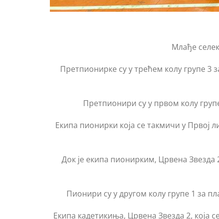
Млађе селек
Претпионирке су у трећем колу групе 3 за 
Претпионири су у првом колу групе 
Екипа пионирки која се такмичи у Првој ли
Док је екипа пионирким, Црвена Звезда 2
Пионири су у другом колу групе 1 за плас
Екипа кадетикиња, Црвена Звезда 2, која с