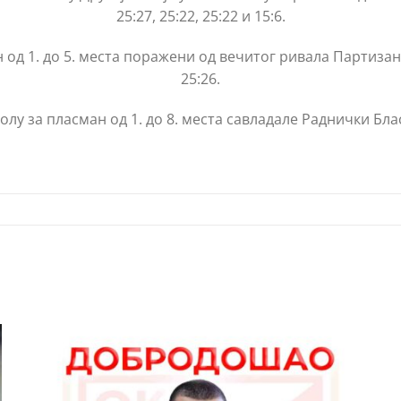
25:27, 25:22, 25:22 и 15:6.
н од 1. до 5. места поражени од вечитог ривала Партизана
25:26.
колу за пласман од 1. до 8. места савладале Раднички Бла