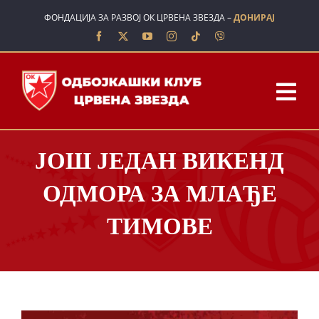
Skip
ФОНДАЦИЈА ЗА РАЗВОЈ ОК ЦРВЕНА ЗВЕЗДА –
ДОНИРАЈ
to
content
Tog
Nav
ПОЧЕТНА
ЈОШ ЈЕДАН ВИКЕНД
О НАМА
ОДМОРА ЗА МЛАЂЕ
ТИМОВЕ
ТИМОВИ
ШКОЛА
ВЕСТИ