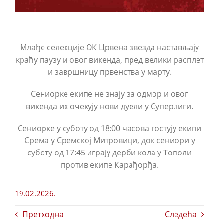
Млађе селекције ОК Црвена звезда настављају
краћу паузу и овог викенда, пред велики расплет
и завршницу првенства у марту.
Сениорке екипе не знају за одмор и овог
викенда их очекују нови дуели у Суперлиги.
Сениорке у суботу од 18:00 часова гостују екипи
Срема у Сремској Митровици, док сениори у
суботу од 17:45 играју дерби кола у Тополи
против екипе Карађорђа.
19.02.2026.
Претходна
Следећа