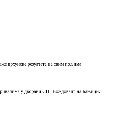
иже врхунске резултате на свим пољима.
м ривалима у дворани СЦ „Вождовац“ на Бањици.