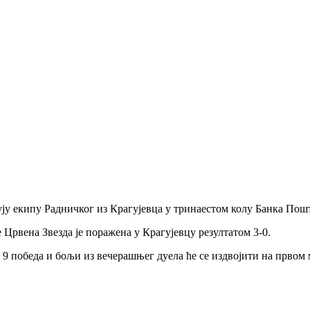
кују екипу Радничког из Крагујевца у тринаестом колу Банка По
 Црвена Звезда је поражена у Крагујевцу резултатом 3-0.
 9 победа и бољи из вечерашњег дуела ће се издвојити на првом 