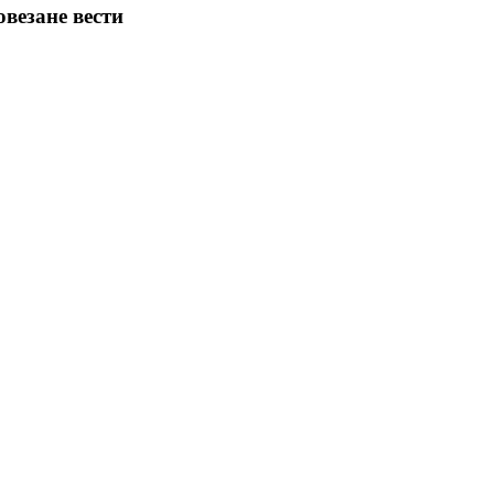
овезане вести