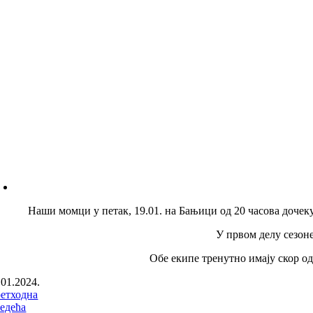
Наши момци у петак, 19.01. на Бањици од 20 часова доче
У првом делу сезоне
Обе екипе тренутно имају скор од
.01.2024.
етходна
едећа