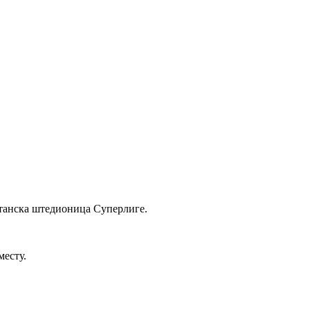
штанска штедионица Суперлиге.
месту.