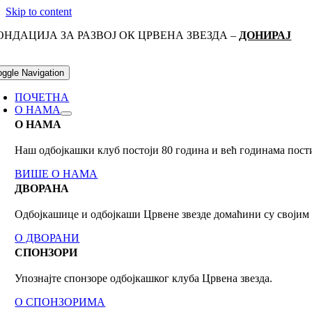
Skip to content
ОНДАЦИЈА ЗА РАЗВОЈ ОК ЦРВЕНА ЗВЕЗДА –
ДОНИРАЈ
oggle Navigation
ПОЧЕТНА
О НАМА
О НАМА
Наш одбојкашки клуб постоји 80 годинa и већ годинама пост
ВИШЕ О НАМА
ДВОРАНА
Одбојкашице и одбојкаши Црвене звезде домаћини су своји
О ДВОРАНИ
СПОНЗОРИ
Упознајте спонзоре одбојкашког клуба Црвена звезда.
О СПОНЗОРИМА