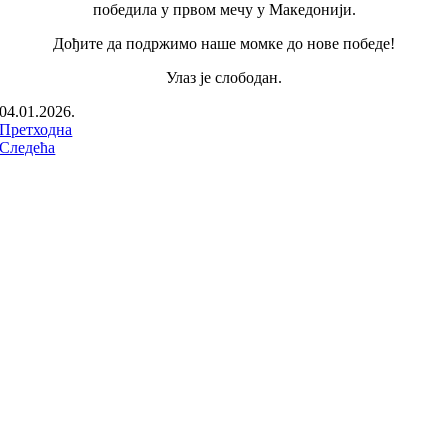
победила у првом мечу у Македонији.
Дођите да подржимо наше момке до нове победе!
Улаз је слободан.
04.01.2026.
Претходна
Следећа
ПРАТИТЕ НАС НА: