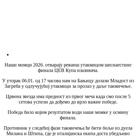
Наши момци 2026. отварају реванш утакмицом шеснаестине
финала ЦЕВ Купа изазивача.
У уторак 06.01. од 17 часова нам на Бањицу долази Младост из
Загреба у одлучујућој утакмици за пролаз у даље такмичење.
Црвена звезда има предност из првог меча када смо после 5
сетова успели да дођемо до врло важне победе.
Победа било којим резултатом води наше момке у осмину
финала.
Противник у следећој фази такмичења ће бити бољи из дуела
Милана и Штипа, где је италијанска екипа доста убедљиво