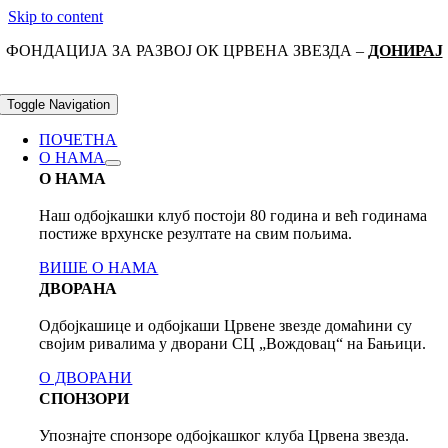
Skip to content
ФОНДАЦИЈА ЗА РАЗВОЈ ОК ЦРВЕНА ЗВЕЗДА –
ДОНИРАЈ
Toggle Navigation
ПОЧЕТНА
О НАМА
О НАМА
Наш одбојкашки клуб постоји 80 годинa и већ годинама
постиже врхунске резултате на свим пољима.
ВИШЕ О НАМА
ДВОРАНА
Одбојкашице и одбојкаши Црвене звезде домаћини су
својим ривалима у дворани СЦ „Вождовац“ на Бањици.
О ДВОРАНИ
СПОНЗОРИ
Упознајте спонзоре одбојкашког клуба Црвена звезда.