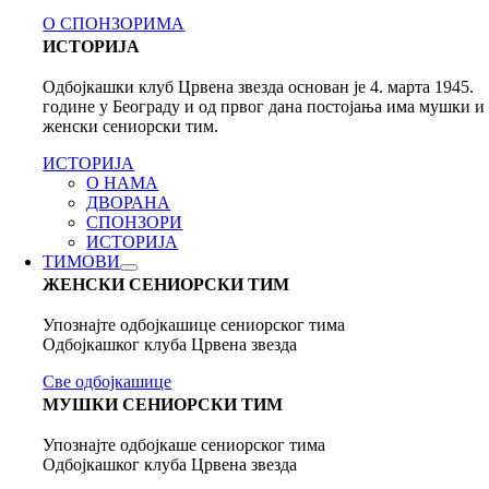
О СПОНЗОРИМА
ИСТОРИЈА
Одбојкашки клуб Црвена звезда основан је 4. марта 1945.
године у Београду и од првог дана постојања има мушки и
женски сениорски тим.
ИСТОРИЈА
О НАМА
ДВОРАНА
СПОНЗОРИ
ИСТОРИЈА
ТИМОВИ
ЖЕНСКИ СЕНИОРСКИ ТИМ
Упознајте одбојкашице сениорског тима
Одбојкашког клуба Црвена звезда
Све одбојкашице
МУШКИ СЕНИОРСКИ ТИМ
Упознајте одбојкаше сениорског тима
Одбојкашког клуба Црвена звезда