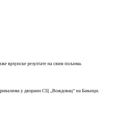
иже врхунске резултате на свим пољима.
м ривалима у дворани СЦ „Вождовац“ на Бањици.