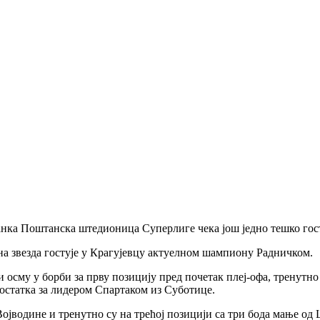
анка Поштанска штедионица Суперлиге чека још једно тешко гос
на звезда гостује у Крагујевцу актуелном шампиону Радничком.
и осму у борби за прву позицију пред почетак плеј-офа, тренутно 
аостатка за лидером Спартаком из Суботице.
јводине и тренутно су на трећој позицији са три бода мање од 