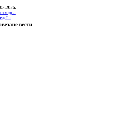
.03.2026.
етходна
едећа
овезане вести