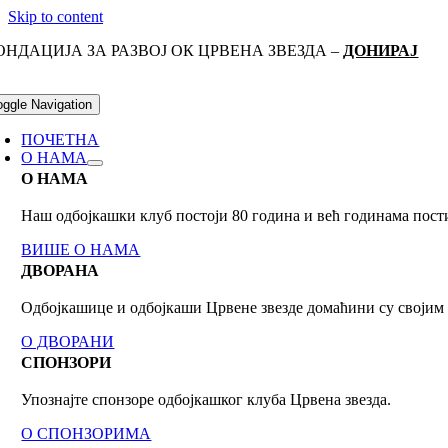
Skip to content
ОНДАЦИЈА ЗА РАЗВОЈ ОК ЦРВЕНА ЗВЕЗДА –
ДОНИРАЈ
oggle Navigation
ПОЧЕТНА
О НАМА
О НАМА
Наш одбојкашки клуб постоји 80 годинa и већ годинама пост
ВИШЕ О НАМА
ДВОРАНА
Одбојкашице и одбојкаши Црвене звезде домаћини су своји
О ДВОРАНИ
СПОНЗОРИ
Упознајте спонзоре одбојкашког клуба Црвена звезда.
О СПОНЗОРИМА