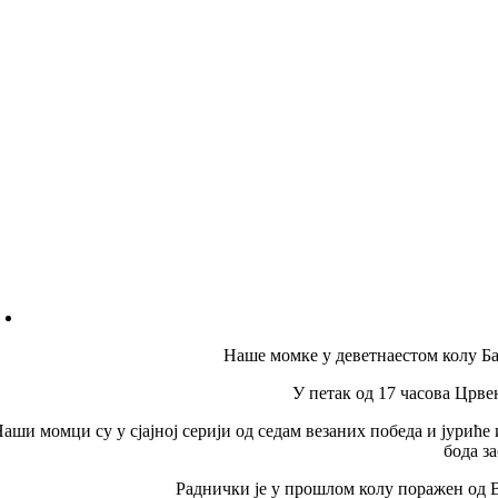
Наше момке у деветнаестом колу Б
У петак од 17 часова Црве
аши момци су у сјајној серији од седам везаних победа и јуриће 
бода з
Раднички је у прошлом колу поражен од Во