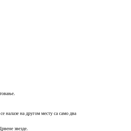
товање.
се налазе на другом месту са само два
Црвене звезде.