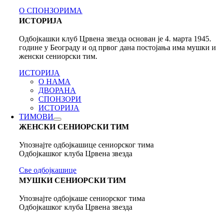
О СПОНЗОРИМА
ИСТОРИЈА
Одбојкашки клуб Црвена звезда основан је 4. марта 1945.
године у Београду и од првог дана постојања има мушки и
женски сениорски тим.
ИСТОРИЈА
О НАМА
ДВОРАНА
СПОНЗОРИ
ИСТОРИЈА
ТИМОВИ
ЖЕНСКИ СЕНИОРСКИ ТИМ
Упознајте одбојкашице сениорског тима
Одбојкашког клуба Црвена звезда
Све одбојкашице
МУШКИ СЕНИОРСКИ ТИМ
Упознајте одбојкаше сениорског тима
Одбојкашког клуба Црвена звезда