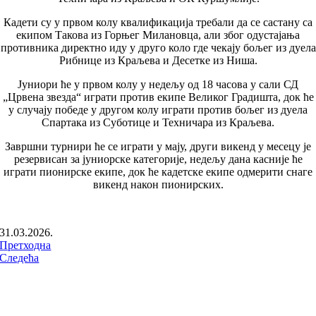
Кадети су у првом колу квалификација требали да се састану са
екипом Такова из Горњег Милановца, али због одустајања
противника директно иду у друго коло где чекају бољег из дуела
Рибнице из Краљева и Десетке из Ниша.
Јуниори ће у првом колу у недељу од 18 часова у сали СД
„Црвена звезда“ играти против екипе Великог Градишта, док ће
у случају победе у другом колу играти против бољег из дуела
Спартака из Суботице и Техничара из Краљева.
Завршни турнири ће се играти у мају, други викенд у месецу је
резервисан за јуниорске категорије, недељу дана касније ће
играти пионирске екипе, док ће кадетске екипе одмерити снаге
викенд након пионирских.
31.03.2026.
Претходна
Следећа