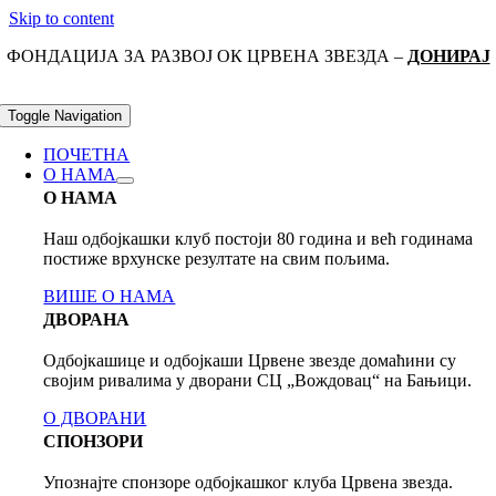
Skip to content
ФОНДАЦИЈА ЗА РАЗВОЈ ОК ЦРВЕНА ЗВЕЗДА –
ДОНИРАЈ
Toggle Navigation
ПОЧЕТНА
О НАМА
О НАМА
Наш одбојкашки клуб постоји 80 годинa и већ годинама
постиже врхунске резултате на свим пољима.
ВИШЕ О НАМА
ДВОРАНА
Одбојкашице и одбојкаши Црвене звезде домаћини су
својим ривалима у дворани СЦ „Вождовац“ на Бањици.
О ДВОРАНИ
СПОНЗОРИ
Упознајте спонзоре одбојкашког клуба Црвена звезда.