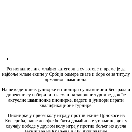
Регионалне лиге млађих категорија су готове и време је да
најбоље младе екипе у Србији одмере снаге и боре се за титулу
државног шампиона.
Наше кадеткиње, јуниорке и пионири су шампиони Београда и
директно су изборили пласман на завршне турнире, док ће
актуелне шампионке пионирке, кадети и јуниори играти
квалификационе турнире.
Пионирке у првом колу играју против екипе Црнокосе из
Косјерића, наше девојке ће бити домаћин те утакмице, док у
случају победе у другом колу играју против бољег из дуела
Техничара из Краљева и ОК Куршумлије.