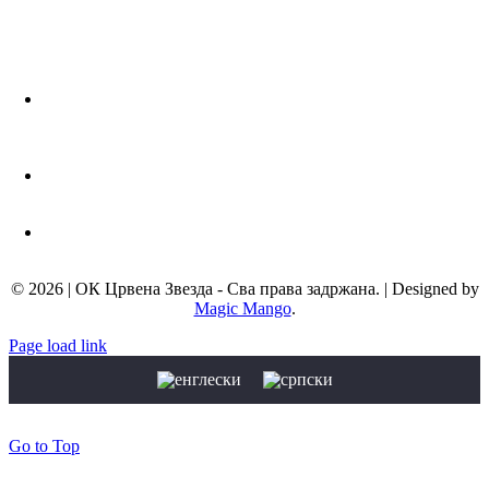
Адреса:
Љутице Богдана 1а
11000 Београд, Србија
Телефон:
+381 11 3672 439
Мејл адреса:
info@okcrvenazvezda.com
© 2026 | ОК Црвена Звезда - Сва права задржана. | Designed by
Magic Mango
.
Page load link
Go to Top