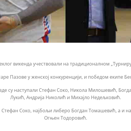
еклог викенда учествовали на традиционалном „Турниру Б
аре Пазове у женској конкуренцији, и победом екипе Бео
езде су наступали Стефан Соко, Никола Милошевић, Бог
Лукић, Андрија Николић и Михајло Недељковић.
 Стефан Соко, најбољи либеро Богдан Томашевић, а и н
Огњен Тодоровић.