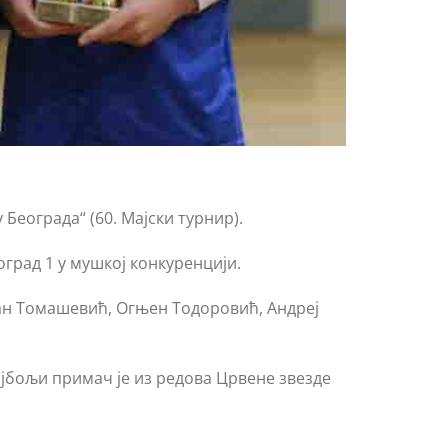
еограда“ (60. Мајски турнир).
град 1 у мушкој конкуренцији.
дан Томашевић, Огњен Тодоровић, Андреј
ајбољи примач је из редова Црвене звезде