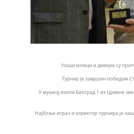
Наши момци и девојке су прот
Турнир је завршен победом Ст
У мушкој екипи Београд 1 из Црвене зв
Најбољи играч и коректор турнира је наш