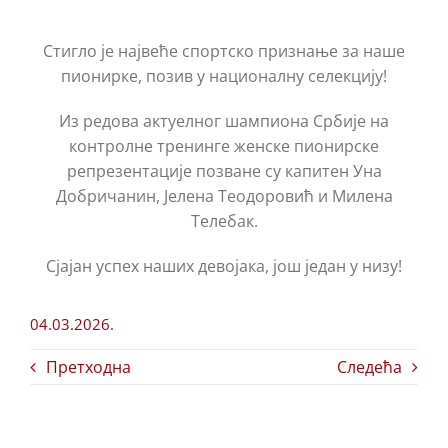
Стигло је највеће спортско признање за наше
пионирке, позив у националну селекцију!
Из редова актуелног шампиона Србије на
контролне тренинге женске пионирске
репрезентације позване су капитен Уна
Добричанин, Јелена Теодоровић и Милена
Телебак.
Сјајан успех наших девојака, још један у низу!
04.03.2026.
Претходна
Следећа