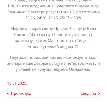
Наше девојке су у тринаестом колу Банка
Поштанска штедионица Суперлиге поражене од
Радничког Бластерс резултатом 3-2, по сетовима
25:16, 24:26, 16:25, 25:17 и 15:8.
Најефикаснија у екипи Црвене Звезде је била
Симона Матеска са 17 постигнутих поена,
пратила ју је Јасек Малгоржата са 16, док је
Аница Кутлешић додала 12.
Неугодан пораз, али без великог резултатског
значаја, наше девојке остају на четвртом месту и
у следећем колу дочекујемо Омладинац.
18.01.2025.
Претходна
Следећа