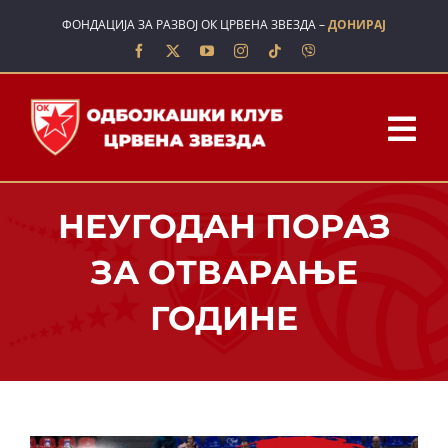
Skip
ФОНДАЦИЈА ЗА РАЗВОЈ ОК ЦРВЕНА ЗВЕЗДА –
ДОНИРАЈ
to
content
Tog
Nav
ПОЧЕТНА
НЕУГОДАН ПОРАЗ
О НАМА
ЗА ОТВАРАЊЕ
ГОДИНЕ
ТИМОВИ
ШКОЛА
ВЕСТИ