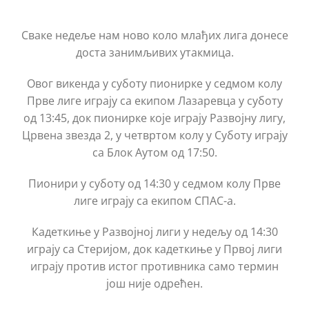
Сваке недеље нам ново коло млађих лига донесе
доста занимљивих утакмица.
Овог викенда у суботу пионирке у седмом колу
Прве лиге играју са екипом Лазаревца у суботу
од 13:45, док пионирке које играју Развојну лигу,
Црвена звезда 2, у четвртом колу у Суботу играју
са Блок Аутом од 17:50.
Пионири у суботу од 14:30 у седмом колу Прве
лиге играју са екипом СПАС-а.
Кадеткиње у Развојној лиги у недељу од 14:30
играју са Стеријом, док кадеткиње у Првој лиги
играју против истог противника само термин
још није одрећен.