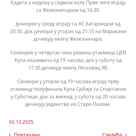
Кадети у недељу у седмом колу Прве лиге играју
са Железничаром од 16:30.
Јуниорке у среду играју са АС Батајницом од
20:30, док јуниори у уторак од 21:15 на Маракани
дочекују екипу Железничара.
Сениорке у четвртак чека реванш утакмица ЦЕВ
Купа изазивача од 19 часова, док у суботу од
17:30 дочекују екипу Лесковац 98.
Сениори у уторак од 19 часова играју прву
утакмицу полуфинала Купа Србије са Спартаком
у Суботици, док за викенд, у суботу од 20 часова
дечекују Јединство из Старе Пазове.
02.12.2025.
Претходна
Следећа