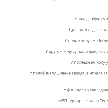
Наше девојке су 
Црвена звезда се на
У првом колу смо били 
У другом колу су наше девојке са
У последњем колу у 
У полуфиналу Црвена звезда је играла са
У финалу смо савладали 
МВП турнира је наша Теод