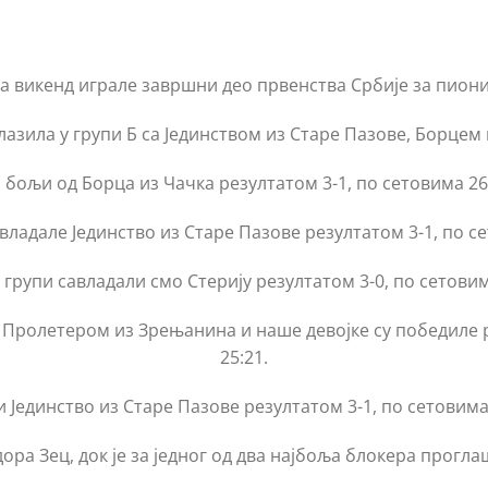
за викенд играле завршни део првенства Србије за пион
лазила у групи Б са Јединством из Старе Пазове, Борцем 
бољи од Борца из Чачка резултатом 3-1, по сетовима 26:24
владале Јединство из Старе Пазове резултатом 3-1, по сето
групи савладали смо Стерију резултатом 3-0, по сетовима 
 Пролетером из Зрењанина и наше девојке су победиле ре
25:21.
Јединство из Старе Пазове резултатом 3-1, по сетовима 25
ора Зец, док је за једног од два најбоља блокера прогл