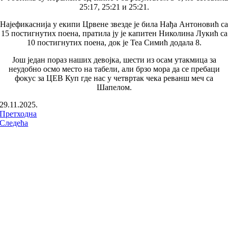
25:17, 25:21 и 25:21.
Најефикаснија у екипи Црвене звезде је била Нађа Антоновић са
15 постигнутих поена, пратила ју је капитен Николина Лукић са
10 постигнутих поена, док је Теа Симић додала 8.
Још један пораз наших девојка, шести из осам утакмица за
неудобно осмо место на табели, али брзо мора да се пребаци
фокус за ЦЕВ Куп где нас у четвртак чека реванш меч са
Шапелом.
29.11.2025.
Претходна
Следећа
ПРАТИТЕ НАС НА: