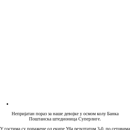
Непријатан пораз за наше девојке у осмом колу Банка
Поштанска штедионица Суперлиге.
У гостима су поражене од екипе Уба резултатом 3-0, по сетовима