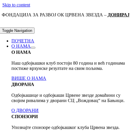
Skip to content
ФОНДАЦИЈА ЗА РАЗВОЈ ОК ЦРВЕНА ЗВЕЗДА –
ДОНИРАЈ
Toggle Navigation
ПОЧЕТНА
О НАМА
О НАМА
Наш одбојкашки клуб постоји 80 годинa и већ годинама
постиже врхунске резултате на свим пољима.
ВИШЕ О НАМА
ДВОРАНА
Одбојкашице и одбојкаши Црвене звезде домаћини су
својим ривалима у дворани СЦ „Вождовац“ на Бањици.
О ДВОРАНИ
СПОНЗОРИ
Упознајте спонзоре одбојкашког клуба Црвена звезда.