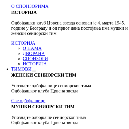
О СПОНЗОРИМА
ИСТОРИЈА
Одбојкашки клуб Црвена звезда основан је 4. марта 1945.
године у Београду и од првог дана постојања има мушки и
женски сениорски тим.
ИСТОРИЈА
О НАМА
ДВОРАНА
СПОНЗОРИ
ИСТОРИЈА
ТИМОВИ
ЖЕНСКИ СЕНИОРСКИ ТИМ
Упознајте одбојкашице сениорског тима
Одбојкашког клуба Црвена звезда
Све одбојкашице
МУШКИ СЕНИОРСКИ ТИМ
Упознајте одбојкаше сениорског тима
Одбојкашког клуба Црвена звезда