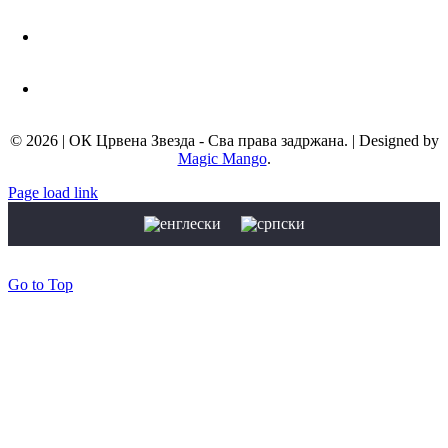
11000 Београд, Србија
Телефон:
+381 11 3672 439
Мејл адреса:
info@okcrvenazvezda.com
© 2026 | ОК Црвена Звезда - Сва права задржана. | Designed by
Magic Mango
.
Page load link
Go to Top