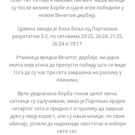
Опет пет сетова и неизвестан меч, наши момци
су после велике борбе и сјајне игре победили у
новом Вечитом дербију.
Црвена звезда је била боља од Партизана
резултатом 3-2, по сетовима 23:25, 26:24, 21:25,
26:24 и 19:17.
Утакмица вредна Вечитог дербија, ни једна
екипа није хтела да препусти победу што се види
тога да су чак три сета завршена на разлику у
поенима.
Врло уједначена борба током целог меча,
ситнице су одлучивале, имао је Партизан крајем
четвртог сета и предност и прилику да заврши
дуел у своју корист, али су наши момци, по свом
обичају, успели да надокнаде заостатак и изборе
пети сет.