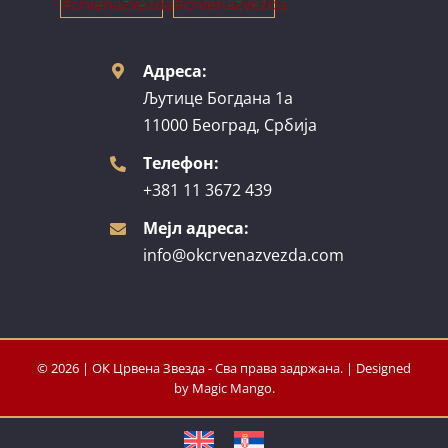
Адреса:
Љутице Богдана 1а
11000 Београд, Србија
Телефон:
+381 11 3672 439
Мејл адреса:
info@okcrvenazvezda.com
© 2026 | ОК Црвена Звезда - Сва права задржана. | Designed
by
Magic Mango
.