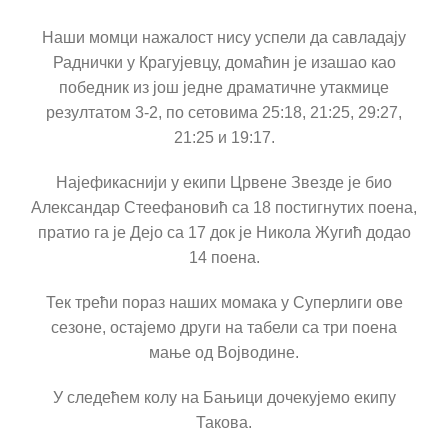
КОНТАКТ
Наши момци нажалост нису успели да савладају
Раднички у Крагујевцу, домаћин је изашао као
победник из још једне драматичне утакмице
резултатом 3-2, по сетовима 25:18, 21:25, 29:27,
21:25 и 19:17.
Најефикаснији у екипи Црвене Звезде је био
Александар Стеефановић са 18 постигнутих поена,
пратио га је Дејо са 17 док је Никола Жугић додао
14 поена.
Тек трећи пораз наших момака у Суперлиги ове
сезоне, остајемо други на табели са три поена
мање од Војводине.
У следећем колу на Бањици дочекујемо екипу
Такова.