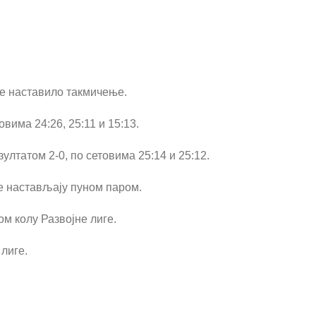
се наставило такмичење.
вима 24:26, 25:11 и 15:13.
ултатом 2-0, по сетовима 25:14 и 25:12.
ге настављају пуном паром.
ом колу Развојне лиге.
 лиге.