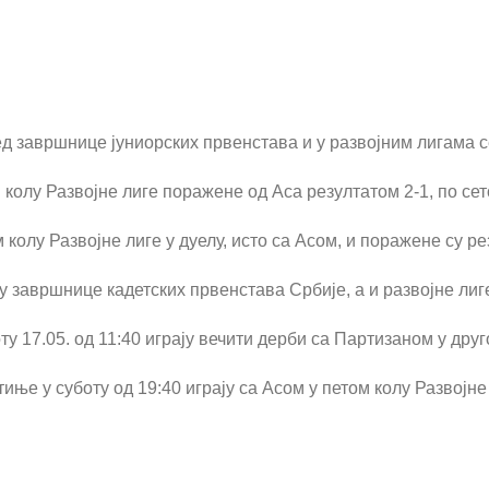
д завршнице јуниорских првенстава и у развојним лигама 
колу Развојне лиге поражене од Аса резултатом 2-1, по сето
колу Развојне лиге у дуелу, исто са Асом, и поражене су рез
у завршнице кадетских првенстава Србије, а и развојне ли
у 17.05. од 11:40 играју вечити дерби са Партизаном у друг
иње у суботу од 19:40 играју са Асом у петом колу Развојне