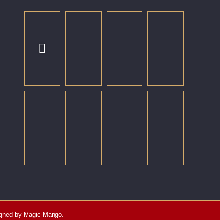
igned by
Magic Mango
.