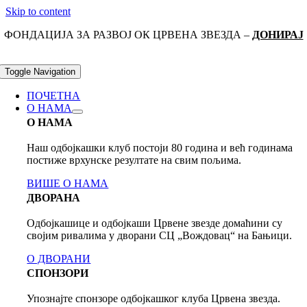
Skip to content
ФОНДАЦИЈА ЗА РАЗВОЈ ОК ЦРВЕНА ЗВЕЗДА –
ДОНИРАЈ
Toggle Navigation
ПОЧЕТНА
О НАМА
О НАМА
Наш одбојкашки клуб постоји 80 годинa и већ годинама
постиже врхунске резултате на свим пољима.
ВИШЕ О НАМА
ДВОРАНА
Одбојкашице и одбојкаши Црвене звезде домаћини су
својим ривалима у дворани СЦ „Вождовац“ на Бањици.
О ДВОРАНИ
СПОНЗОРИ
Упознајте спонзоре одбојкашког клуба Црвена звезда.