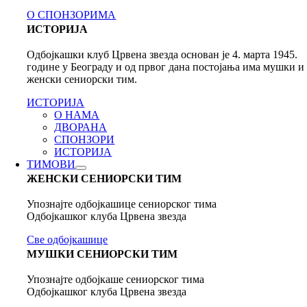
О СПОНЗОРИМА
ИСТОРИЈА
Одбојкашки клуб Црвена звезда основан је 4. марта 1945.
године у Београду и од првог дана постојања има мушки и
женски сениорски тим.
ИСТОРИЈА
О НАМА
ДВОРАНА
СПОНЗОРИ
ИСТОРИЈА
ТИМОВИ
ЖЕНСКИ СЕНИОРСКИ ТИМ
Упознајте одбојкашице сениорског тима
Одбојкашког клуба Црвена звезда
Све одбојкашице
МУШКИ СЕНИОРСКИ ТИМ
Упознајте одбојкаше сениорског тима
Одбојкашког клуба Црвена звезда