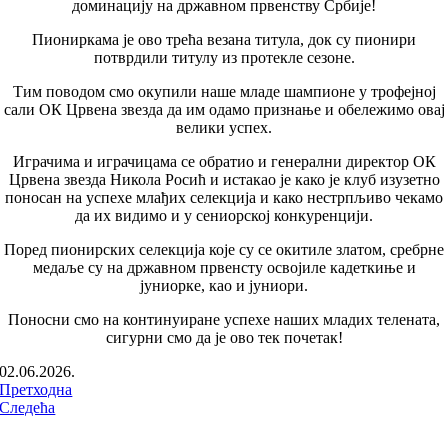
доминацију на државном првенству Србије!
Пиониркама је ово трећа везана титула, док су пионири
потврдили титулу из протекле сезоне.
Тим поводом смо окупили наше младе шампионе у трофејној
сали ОК Црвена звезда да им одамо признање и обележимо овај
велики успех.
Играчима и играчицама се обратио и генерални директор ОК
Црвена звезда Никола Росић и истакао је како је клуб изузетно
поносан на успехе млађих селекција и како нестрпљиво чекамо
да их видимо и у сениорској конкуренцији.
Поред пионирских селекција које су се окитиле златом, сребрне
медаље су на државном првенсту освојиле кадеткиње и
јуниорке, као и јуниори.
Поносни смо на континуиране успехе наших младих телената,
сигурни смо да је ово тек почетак!
02.06.2026.
Претходна
Следећа