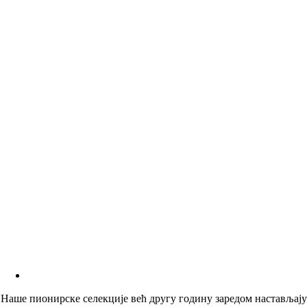
Наше пионирске селекције већ другу годину заредом настављају