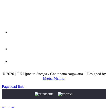
Адреса:
Љутице Богдана 1а
11000 Београд, Србија
Телефон:
+381 11 3672 439
Мејл адреса:
info@okcrvenazvezda.com
© 2026 | ОК Црвена Звезда - Сва права задржана. | Designed by
Magic Mango
.
Page load link