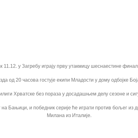
 11.12. у Загребу играју прву утакмицу шеснаестине фина
да од 20 часова гостује екипи Младости у дому одбојке Бо
илиги Хрватске без пораза у досадашњем делу сезоне и сигу
у на Бањици, и победник серије ће играти против бољег из 
Милана из Италије.