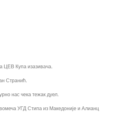
ла ЦЕВ Купа изазивача.
јан Странић.
рно нас чека тежак дуел.
двомеча УГД Стипа из Македоније и Алианц