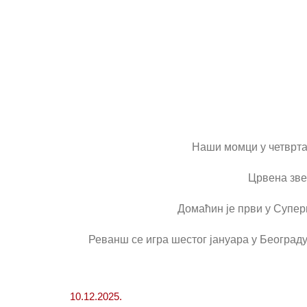
Наши момци у четвртак
Црвена звез
Домаћин је први у Супер
Реванш се игра шестог јануара у Београд
10.12.2025.