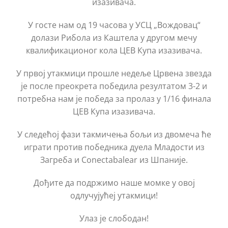
изазивача.
У госте нам од 19 часова у УСЦ „Вождовац“
долази Рибола из Каштела у другом мечу
квалификационог кола ЦЕВ Купа изазивача.
У првој утакмици прошле недеље Црвена звезда
је после преокрета победила резултатом 3-2 и
потребна нам је победа за пролаз у 1/16 финала
ЦЕВ Купа изазивача.
У следећој фази такмичења бољи из двомеча ће
играти против победника дуела Младости из
Загреба и Conectabalear из Шпаније.
Дођите да подржимо наше момке у овој
одлучујућеј утакмици!
Улаз је слободан!