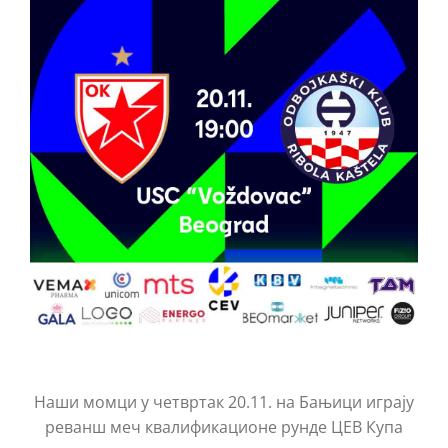
КОНТАКТ
Наши момци у четвртак 20.11. на Бањици играју
реванш меч квалификационе рунде ЦЕВ Купа