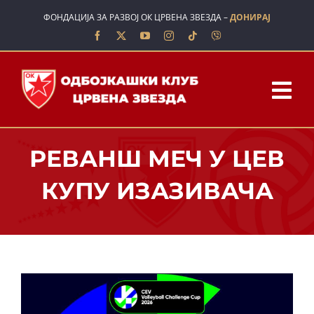
Skip
ФОНДАЦИЈА ЗА РАЗВОЈ ОК ЦРВЕНА ЗВЕЗДА –
ДОНИРАЈ
to
content
Tog
Nav
ПОЧЕТНА
РЕВАНШ МЕЧ У ЦЕВ
О НАМА
КУПУ ИЗАЗИВАЧА
ТИМОВИ
ШКОЛА
ВЕСТИ