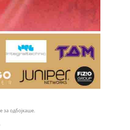
е за одбојкаше.
.