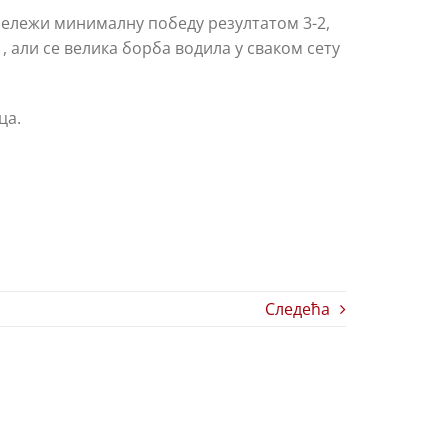
абележи минималну победу резултатом 3-2,
, али се велика борба водила у сваком сету
ца.
Следећа