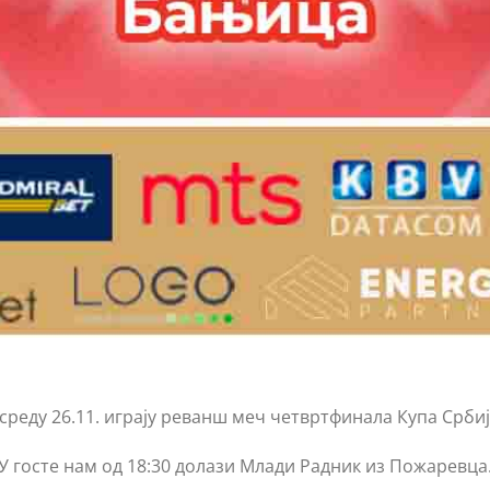
реду 26.11. играју реванш меч четвртфинала Купа Србиј
У госте нам од 18:30 долази Млади Радник из Пожаревца