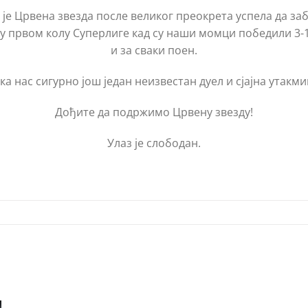
е је Црвена звезда после великог преокрета успела да з
 у првом колу Суперлиге кад су наши момци победили 3-1
и за сваки поен.
ка нас сигурно још један неизвестан дуел и сјајна утакми
Дођите да подржимо Црвену звезду!
Улаз је слободан.