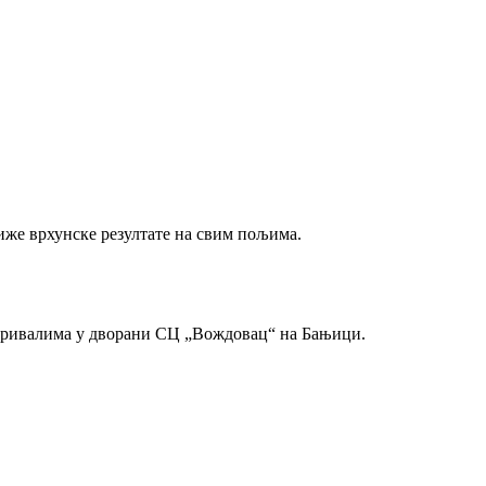
иже врхунске резултате на свим пољима.
м ривалима у дворани СЦ „Вождовац“ на Бањици.