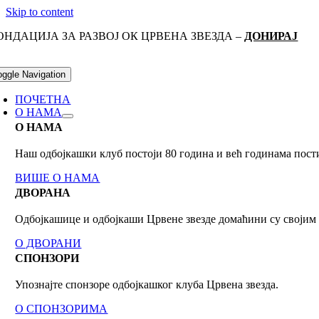
Skip to content
ОНДАЦИЈА ЗА РАЗВОЈ ОК ЦРВЕНА ЗВЕЗДА –
ДОНИРАЈ
oggle Navigation
ПОЧЕТНА
О НАМА
О НАМА
Наш одбојкашки клуб постоји 80 годинa и већ годинама пост
ВИШЕ О НАМА
ДВОРАНА
Одбојкашице и одбојкаши Црвене звезде домаћини су своји
О ДВОРАНИ
СПОНЗОРИ
Упознајте спонзоре одбојкашког клуба Црвена звезда.
О СПОНЗОРИМА