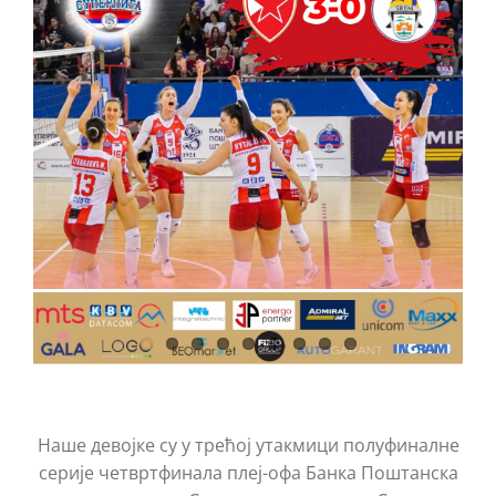
КОНТАКТ
Наше девојке су у трећој утакмици полуфиналне
серије четвртфинала плеј-офа Банка Поштанска