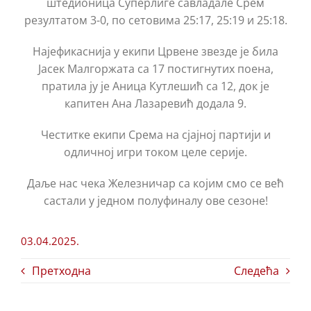
штедионица Суперлиге савладале Срем
резултатом 3-0, по сетовима 25:17, 25:19 и 25:18.
Најефикаснија у екипи Црвене звезде је била
Јасек Малгоржата са 17 постигнутих поена,
пратила ју је Аница Кутлешић са 12, док је
капитен Ана Лазаревић додала 9.
Честитке екипи Срема на сјајној партији и
одличној игри током целе серије.
Даље нас чека Железничар са којим смо се већ
састали у једном полуфиналу ове сезоне!
03.04.2025.
Претходна
Следећа