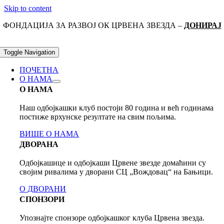
Skip to content
ФОНДАЦИЈА ЗА РАЗВОЈ ОК ЦРВЕНА ЗВЕЗДА –
ДОНИРАЈ
Toggle Navigation
ПОЧЕТНА
О НАМА
О НАМА
Наш одбојкашки клуб постоји 80 годинa и већ годинама
постиже врхунске резултате на свим пољима.
ВИШЕ О НАМА
ДВОРАНА
Одбојкашице и одбојкаши Црвене звезде домаћини су
својим ривалима у дворани СЦ „Вождовац“ на Бањици.
О ДВОРАНИ
СПОНЗОРИ
Упознајте спонзоре одбојкашког клуба Црвена звезда.