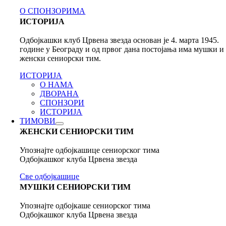
О СПОНЗОРИМА
ИСТОРИЈА
Одбојкашки клуб Црвена звезда основан је 4. марта 1945.
године у Београду и од првог дана постојања има мушки и
женски сениорски тим.
ИСТОРИЈА
О НАМА
ДВОРАНА
СПОНЗОРИ
ИСТОРИЈА
ТИМОВИ
ЖЕНСКИ СЕНИОРСКИ ТИМ
Упознајте одбојкашице сениорског тима
Одбојкашког клуба Црвена звезда
Све одбојкашице
МУШКИ СЕНИОРСКИ ТИМ
Упознајте одбојкаше сениорског тима
Одбојкашког клуба Црвена звезда