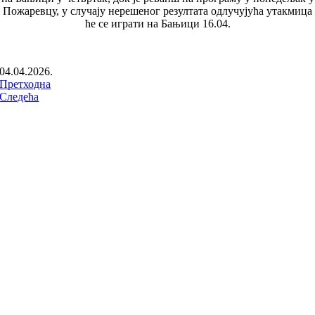
Пожаревцу, у случају нерешеног резултата одлучујућа утакмица
ће се играти на Бањици 16.04.
04.04.2026.
Претходна
Следећа
ПРАТИТЕ НАС НА: