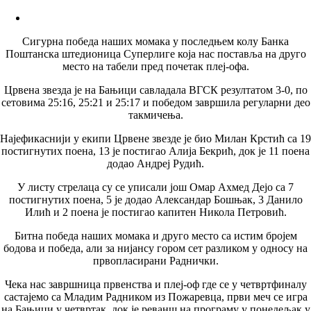
Сигурна победа наших момака у последњем колу Банка
Поштанска штедионица Суперлиге која нас поставља на друго
место на табели пред почетак плеј-офа.
Црвена звезда је на Бањици савладала ВГСК резултатом 3-0, по
сетовима 25:16, 25:21 и 25:17 и победом завршила регуларни део
такмичења.
Најефикаснији у екипи Црвене звезде је био Милан Крстић са 19
постигнутих поена, 13 је постигао Алија Бекрић, док је 11 поена
додао Андреј Рудић.
У листу стрелаца су се уписали још Омар Ахмед Дејо са 7
постигнутих поена, 5 је додао Александар Бошњак, 3 Данило
Илић и 2 поена је постигао капитен Никола Петровић.
Битна победа наших момака и друго место са истим бројем
бодова и победа, али за нијансу гором сет разликом у односу на
првопласирани Раднички.
Чека нас завршница првенства и плеј-оф где се у четвртфиналу
састајемо са Младим Радником из Пожаревца, први меч се игра
на Бањици у четвртак, док је реванш на програму у понедељак у