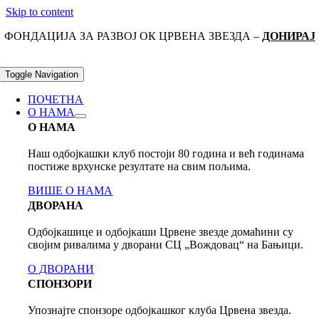
Skip to content
ФОНДАЦИЈА ЗА РАЗВОЈ ОК ЦРВЕНА ЗВЕЗДА –
ДОНИРАЈ
Toggle Navigation
ПОЧЕТНА
О НАМА
О НАМА
Наш одбојкашки клуб постоји 80 годинa и већ годинама
постиже врхунске резултате на свим пољима.
ВИШЕ О НАМА
ДВОРАНА
Одбојкашице и одбојкаши Црвене звезде домаћини су
својим ривалима у дворани СЦ „Вождовац“ на Бањици.
О ДВОРАНИ
СПОНЗОРИ
Упознајте спонзоре одбојкашког клуба Црвена звезда.