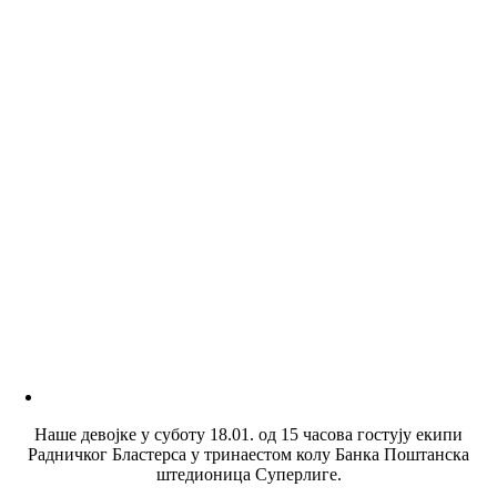
Наше девојке у суботу 18.01. од 15 часова гостују екипи
Радничког Бластерса у тринаестом колу Банка Поштанска
штедионица Суперлиге.