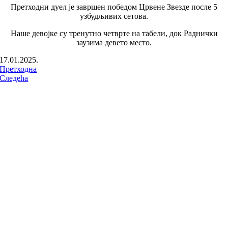
Претходни дуел је завршен победом Црвене Звезде после 5
узбудљивих сетова.
Наше девојке су тренутно четврте на табели, док Раднички
заузима девето место.
17.01.2025.
Претходна
Следећа
ПРАТИТЕ НАС НА: