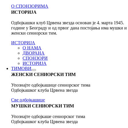
О СПОНЗОРИМА
ИСТОРИЈА
Одбојкашки клуб Црвена звезда основан је 4. марта 1945.
године у Београду и од првог дана постојања има мушки и
женски сениорски тим.
ИСТОРИЈА
О НАМА
ДВОРАНА
СПОНЗОРИ
ИСТОРИЈА
ТИМОВИ
ЖЕНСКИ СЕНИОРСКИ ТИМ
Упознајте одбојкашице сениорског тима
Одбојкашког клуба Црвена звезда
Све одбојкашице
МУШКИ СЕНИОРСКИ ТИМ
Упознајте одбојкаше сениорског тима
Одбојкашког клуба Црвена звезда