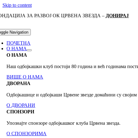
Skip to content
ОНДАЦИЈА ЗА РАЗВОЈ ОК ЦРВЕНА ЗВЕЗДА –
ДОНИРАЈ
oggle Navigation
ПОЧЕТНА
О НАМА
О НАМА
Наш одбојкашки клуб постоји 80 годинa и већ годинама пост
ВИШЕ О НАМА
ДВОРАНА
Одбојкашице и одбојкаши Црвене звезде домаћини су своји
О ДВОРАНИ
СПОНЗОРИ
Упознајте спонзоре одбојкашког клуба Црвена звезда.
О СПОНЗОРИМА