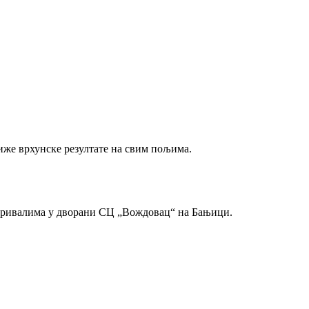
иже врхунске резултате на свим пољима.
м ривалима у дворани СЦ „Вождовац“ на Бањици.