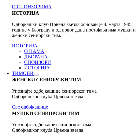
О СПОНЗОРИМА
ИСТОРИЈА
Одбојкашки клуб Црвена звезда основан је 4. марта 1945.
године у Београду и од првог дана постојања има мушки и
женски сениорски тим.
ИСТОРИЈА
О НАМА
ДВОРАНА
СПОНЗОРИ
ИСТОРИЈА
ТИМОВИ
ЖЕНСКИ СЕНИОРСКИ ТИМ
Упознајте одбојкашице сениорског тима
Одбојкашког клуба Црвена звезда
Све одбојкашице
МУШКИ СЕНИОРСКИ ТИМ
Упознајте одбојкаше сениорског тима
Одбојкашког клуба Црвена звезда