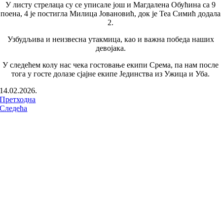
У листу стрелаца су се уписале још и Магдалена Обућина са 9
поена, 4 је постигла Милица Јовановић, док је Теа Симић додала
2.
Узбудљива и неизвесна утакмица, као и важна победа наших
девојака.
У следећем колу нас чека гостовање екипи Срема, па нам после
тога у госте долазе сјајне екипе Јединства из Ужица и Уба.
14.02.2026.
Претходна
Следећа
ПРАТИТЕ НАС НА: