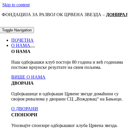
Skip to content
ФОНДАЦИЈА ЗА РАЗВОЈ ОК ЦРВЕНА ЗВЕЗДА –
ДОНИРАЈ
Toggle Navigation
ПОЧЕТНА
О НАМА
О НАМА
Наш одбојкашки клуб постоји 80 годинa и већ годинама
постиже врхунске резултате на свим пољима.
ВИШЕ О НАМА
ДВОРАНА
Одбојкашице и одбојкаши Црвене звезде домаћини су
својим ривалима у дворани СЦ „Вождовац“ на Бањици.
О ДВОРАНИ
СПОНЗОРИ
Упознајте спонзоре одбојкашког клуба Црвена звезда.