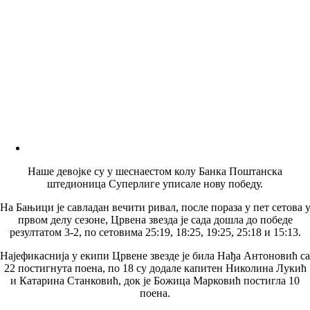
Наше девојке су у шеснаестом колу Банка Поштанска
штедионица Суперлиге уписале нову победу.
На Бањици је савладан вечити ривал, после пораза у пет сетова 
првом делу сезоне, Црвена звезда је сада дошла до победе
резултатом 3-2, по сетовима 25:19, 18:25, 19:25, 25:18 и 15:13.
Најефикаснија у екипи Црвене звезде је била Нађа Антоновић са
22 постигнута поена, по 18 су додале капитен Николина Лукић
и Катарина Станковић, док је Божица Марковић постигла 10
поена.