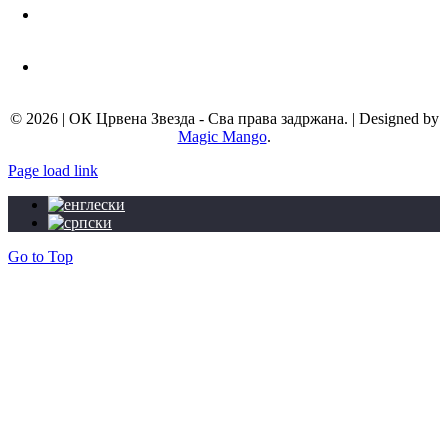
Телефон:
+381 11 3672 439
Мејл адреса:
info@okcrvenazvezda.com
© 2026 | ОК Црвена Звезда - Сва права задржана. | Designed by
Magic Mango
.
Page load link
Go to Top