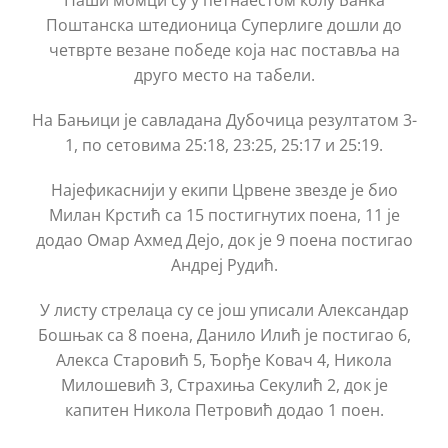
Наши момци су у петнаестом колу Банка
Поштанска штедионица Суперлиге дошли до
четврте везане победе која нас поставља на
друго место на табели.
На Бањици је савладана Дубочица резултатом 3-
1, по сетовима 25:18, 23:25, 25:17 и 25:19.
Најефикаснији у екипи Црвене звезде је био
Милан Крстић са 15 постигнутих поена, 11 је
додао Омар Ахмед Дејо, док је 9 поена постигао
Андреј Рудић.
У листу стрелаца су се још уписали Александар
Бошњак са 8 поена, Данило Илић је постигао 6,
Алекса Старовић 5, Ђорђе Ковач 4, Никола
Милошевић 3, Страхиња Секулић 2, док је
капитен Никола Петровић додао 1 поен.