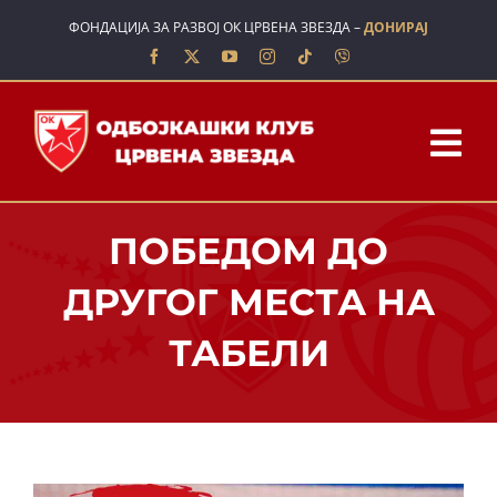
Skip
ФОНДАЦИЈА ЗА РАЗВОЈ ОК ЦРВЕНА ЗВЕЗДА –
ДОНИРАЈ
to
content
Tog
Nav
ПОЧЕТНА
ПОБЕДОМ ДО
О НАМА
ДРУГОГ МЕСТА НА
ТАБЕЛИ
ТИМОВИ
ШКОЛА
ВЕСТИ