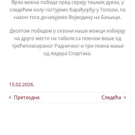
Врло важна победа пред серију тешких дуела, у
следећем колу гостујемо Карађорђу у Тополи, па
након тога дочекујемо Војводину на Бањици.
Десетом победом у сезони наши момци избијају
на друго место на табели са поеном више од
трећепласираног Радничког и три поена мање
од лидера Спартака.
15.02.2026.
Претходна
Следећа