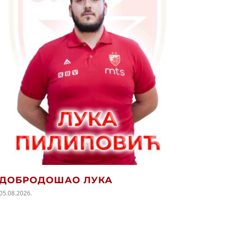
ПОЧ
СЕЗО
05.08.202
ДОБРОДОШАО ЛУКА
05.08.2026.