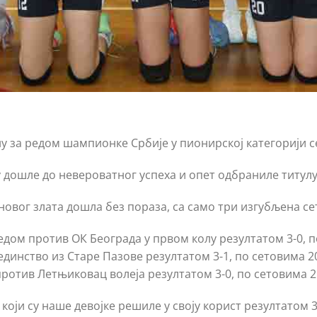
у за редом шампионке Србије у пионирској категорији с
у дошле до невероватног успеха и опет одбраниле титулу
 новог злата дошла без пораза, са само три изгубљена се
м против ОК Београда у првом колу резултатом 3-0, по с
инство из Старе Пазове резултатом 3-1, по сетовима 20:2
отив Летњиковац волеја резултатом 3-0, по сетовима 25:
оји су наше девојке решиле у своју корист резултатом 3-1