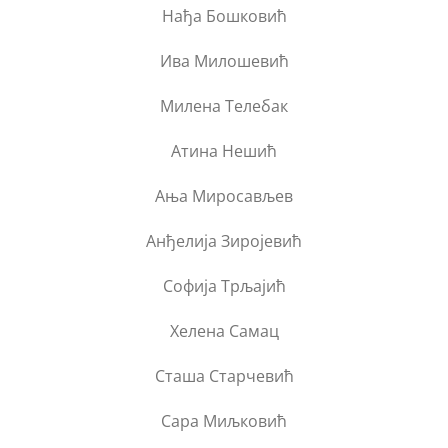
Нађа Бошковић
Ива Милошевић
Милена Телебак
Атина Нешић
Ања Миросављев
Анђелија Зиројевић
Софија Трљајић
Хелена Самац
Сташа Старчевић
Сара Миљковић