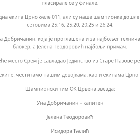
пласирале се у финале.
дна екипа Црно беле 011, али су наше шампионке дошле 
сетовима 25:16, 25:20, 20:25 и 26:24.
а Добричанин, која је проглашена и за најбољег техни
блокер, а Јелена Теодоровић најбољи примач.
еће место Срем је савладао Јединство из Старе Пазове ре
екипе, честитамо нашим девојкама, као и екипама Црно
Шампионски тим ОК Црвена звезда:
Уна Добричанин – капитен
Јелена Теодоровић
Исидора Ћелић