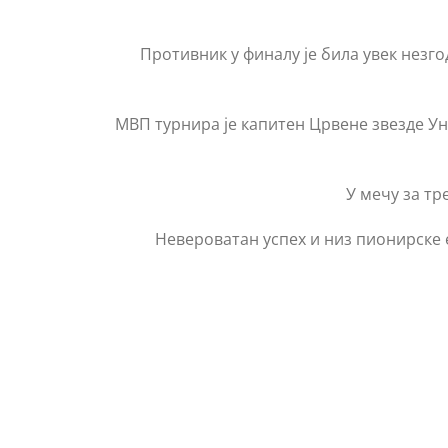
Противник у финалу је била увек незго
МВП турнира је капитен Црвене звезде Ун
У мечу за тр
Невероватан успех и низ пионирске 