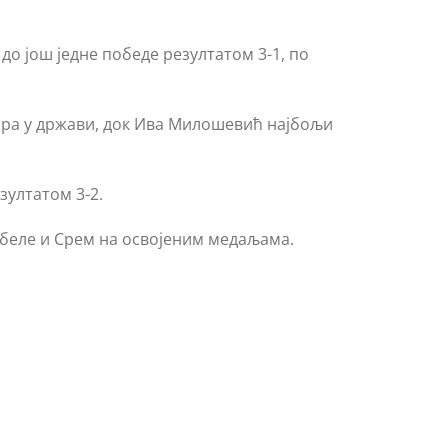
до још једне победе резултатом 3-1, по
чара у држави, док Ива Милошевић најбољи
зултатом 3-2.
 беле и Срем на освојеним медаљама.