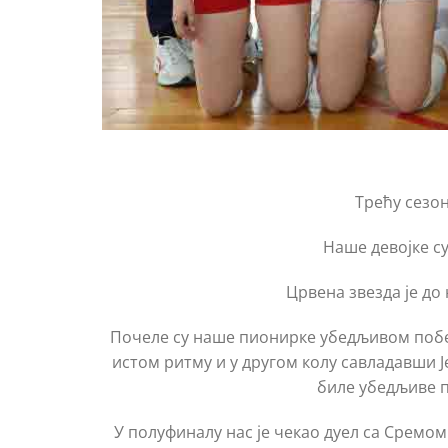
Трећу сезон
Наше девојке с
Црвена звезда је до
Почеле су наше пионирке убедљивом победо
истом ритму и у другом колу савладавши Јед
биле убедљиве пр
У полуфиналу нас је чекао дуел са Сремом к