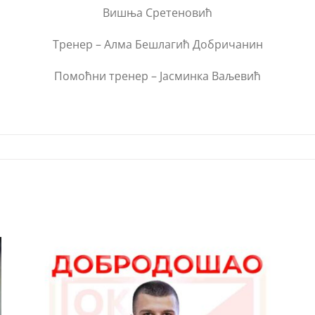
Вишња Сретеновић
Тренер – Алма Бешлагић Добричанин
Помоћни тренер – Јасминка Ваљевић